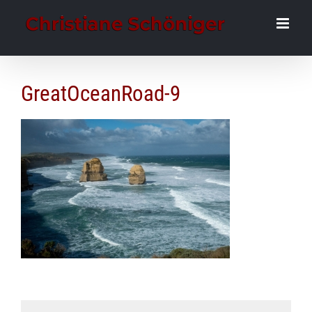
Zum
Inhalt
springen
GreatOceanRoad-9