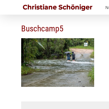
Zum
N
Inhalt
springen
Buschcamp5