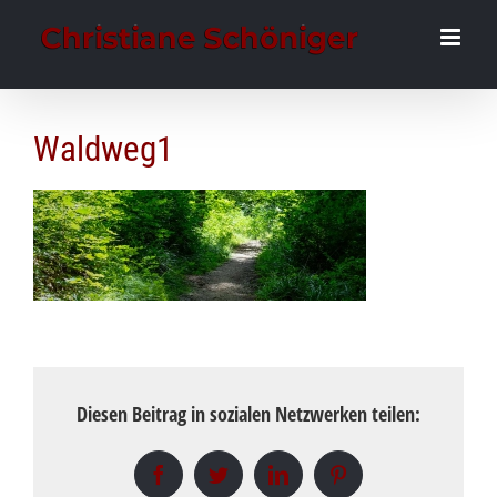
Zum
Inhalt
springen
Waldweg1
Diesen Beitrag in sozialen Netzwerken teilen:
Facebook
Twitter
LinkedIn
Pinterest